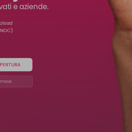
vati e aziende.
upload
 (NOC)
OPERTURA
€/mese