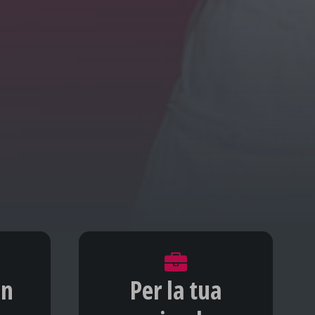
un
Per la tua