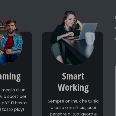
aming
Smart
Working
 meglio di un
TV o sport per
Sempre online, che tu sia
n pò? Ti basta
a casa o in ufficio, puoi
 tasto play!
pensare al tuo lavoro e