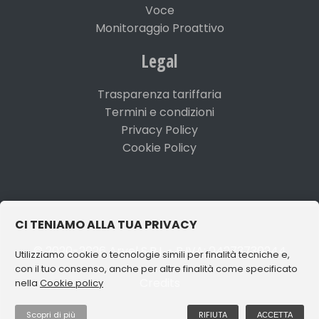
Voce
Monitoraggio Proattivo
Legal
Trasparenza tariffaria
Termini e condizioni
Privacy Policy
Cookie Policy
CI TENIAMO ALLA TUA PRIVACY
© 2020-2026 Aryel S.R.L - P.IVA: 04273730244
Utilizziamo cookie o tecnologie simili per finalità tecniche e,
con il tuo consenso, anche per altre finalità come specificato
Credits
nella
Cookie policy
Scopri di più
RIFIUTA
ACCETTA